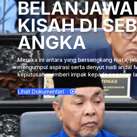
BELANJAWAN
KISAH DI SE
ANGKA
Mereka ini antara yang bersengkang mata, jela
mengumpul aspirasi serta denyut nadi anda! 
keputusan memberi impak kepada segenap lap
Lihat Dokumentari