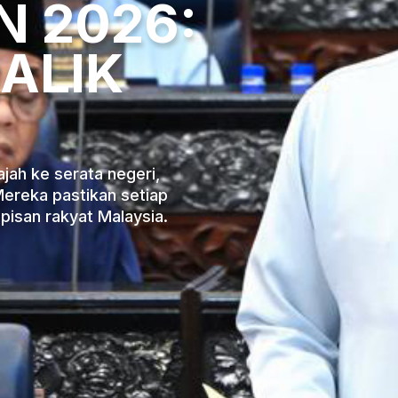
 2026:
BALIK
jah ke serata negeri,
Mereka pastikan setiap
isan rakyat Malaysia.