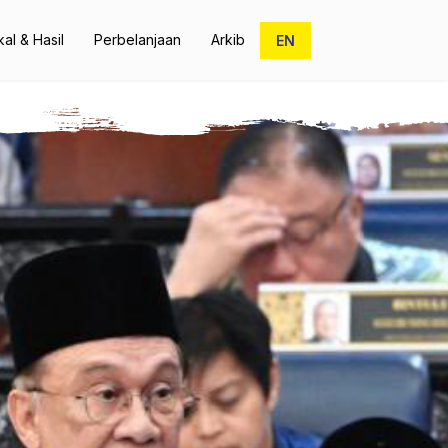
Pilih bahasa anda
kal & Hasil
Perbelanjaan
Arkib
EN