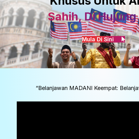
Khusus Untuk A
Sahih, Di Hujung 
Mula Di Sini
“Belanjawan MADANI Keempat: Belanja