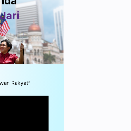
nda
Jari
wan Rakyat”